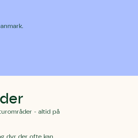
Danmark.
der
urområder - altid på
og dyr der ofte kan