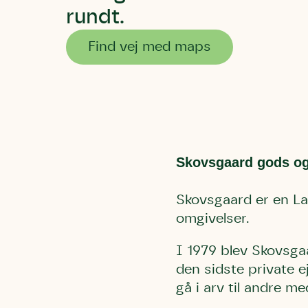
rundt.
Find vej med maps
Skovsgaard gods og
Skovsgaard er en La
omgivelser.
I 1979 blev Skovsga
den sidste private e
gå i arv til andre 