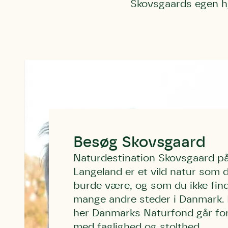
af de dans
Skovsgaards egen hj
Den store 
brumbass
kalder den
Andet pun
Humlebier 
blomster o
have.
Besøg Skovsgaard
Naturdestination Skovsgaard p
Langeland er et vild natur som 
burde være, og som du ikke fin
mange andre steder i Danmark. 
her Danmarks Naturfond går fo
med faglighed og stolthed