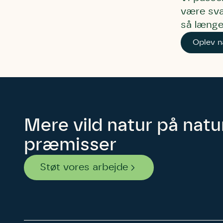
være svæ
så længe
Oplev n
Mere vild natur på nat
præmisser
Støt vores arbejde