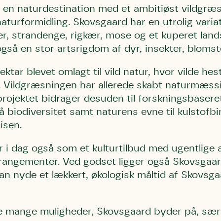
 en naturdestination med et ambitiøst vildgræs
aturformidling. Skovsgaard har en utrolig varia
ler, strandenge, rigkær, mose og et kuperet lan
også en stor artsrigdom af dyr, insekter, blomst
ktar blevet omlagt til vild natur, hvor vilde h
t. Vildgræsningen har allerede skabt naturmæss
projektet bidrager desuden til forskningsbaser
 biodiversitet samt naturens evne til kulstofb
isen.
Storken tilbage ti
Skriv under (hjø
r under på
ver under på
 i dag også som et kulturtilbud med ugentlige a
Sund Limfjord
under på
rrangementer. Ved godset ligger også Skovsgaa
ilbage til Kolding
1
Fornavn
Fornavn
kt
Fornavn
kan nyde et lækkert, økologisk måltid af Skovsg
 kvashegnet også
ing
em for jordhumle,
Efternavn
Efternavn
2
Efternavn
 den mest kendte
 mange muligheder, Skovsgaard byder på, særs