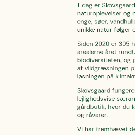
I dag er Skovsgaard
naturoplevelser og n
enge, søer, vandhul
unikke natur følger 
Siden 2020 er 305 he
arealerne året rund
biodiversiteten, og 
af vildgræsningen på
løsningen på klimakr
Du skrive
Du skri
Skovsgaard fungerer
Du skriver 
lejlighedsvise særa
Storken t
Linie 
Første pun
gårdbutik, hvor du 
Test
Endelig er
og råvarer.
Hjørr
et godt hj
Linie 
der nok er
Vi har fremhævet de