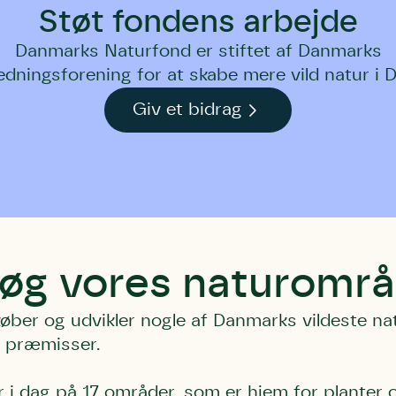
Støt fondens arbejde
Danmarks Naturfond er stiftet af Danmarks
edningsforening for at skabe mere vild natur i 
Giv et bidrag
øg vores naturområ
øber og udvikler nogle af Danmarks vildeste nat
 præmisser.
r i dag på 17 områder, som er hjem for planter 