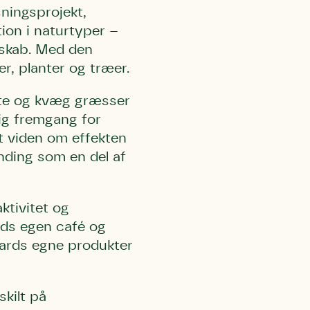
ningsprojekt,
tion i naturtyper –
dskab. Med den
er, planter og træer.
este og kvæg græsser
ig fremgang for
et viden om effekten
inding som en del af
l Kolding
rring)
ktivitet og
rds egen café og
aards egne produkter
kilt på