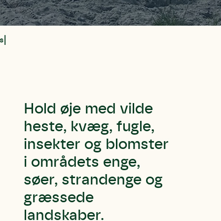
s
Hold øje med vilde
heste, kvæg, fugle,
insekter og blomster
i områdets enge,
søer, strandenge og
græssede
landskaber.